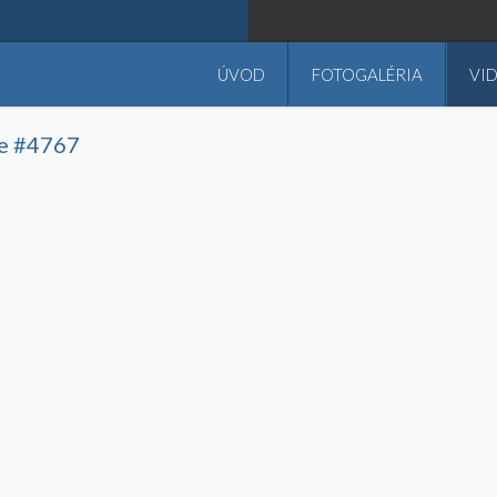
ÚVOD
FOTOGALÉRIA
VI
ce #4767