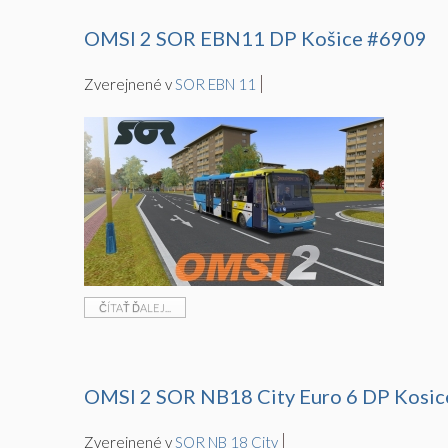
OMSI 2 SOR EBN11 DP Košice #6909
Zverejnené v
SOR EBN 11
ČÍTAŤ ĎALEJ...
OMSI 2 SOR NB18 City Euro 6 DP Kosi
Zverejnené v
SOR NB 18 City