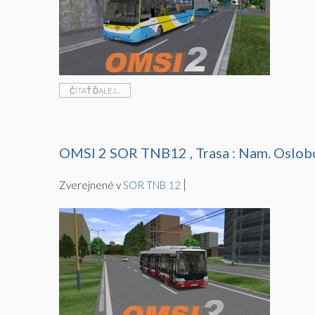
ČÍTAŤ ĎALEJ...
OMSI 2 SOR TNB12 , Trasa : Nam. Oslob
Zverejnené v
SOR TNB 12