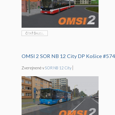
ČÍTAŤ ĎALEJ...
OMSI 2 SOR NB 12 City DP Košice #57
Zverejnené v
SOR NB 12 City