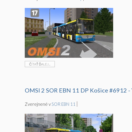
ČÍTAŤ ĎALEJ...
OMSI 2 SOR EBN 11 DP Košice #6912 - 
Zverejnené v
SOR EBN 11